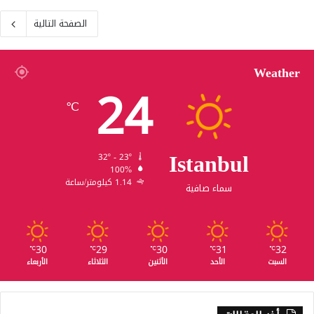
الصفحة التالية
Weather
24
℃
Istanbul
32º - 23º
100%
1.14 كيلومتر/ساعة
سماء صافية
30
29
30
31
32
℃
℃
℃
℃
℃
السبت
الأحد
الأثنين
الثلاثاء
الأربعاء