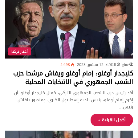
أخبار تركيا
gine
الثلاثاء, 12 سبتمبر, 2023
4٬498
كليجدار أوغلو: إمام أوغلو ويفاش مرشحا حزب
الشعب الجمهوري في الانتخابات المحلية
أكد رئيس حزب الشعب الجمهوري التركي، كمال كليجدار أوغلو، أن
إكرم إمام أوغلو، رئيس بلدية إسطنبول الكبرى، ومنصور يافاش،
رئيس…
أكمل القراءة »