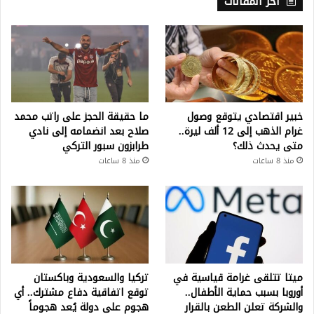
أخر المقالات
خبير اقتصادي يتوقع وصول
ما حقيقة الحجز على راتب محمد
غرام الذهب إلى 12 ألف ليرة..
صلاح بعد انضمامه إلى نادي
متى يحدث ذلك؟
طرابزون سبور التركي
منذ 8 ساعات
منذ 8 ساعات
ميتا تتلقى غرامة قياسية في
تركيا والسعودية وباكستان
أوروبا بسبب حماية الأطفال..
توقع اتفاقية دفاع مشترك.. أي
والشركة تعلن الطعن بالقرار
هجوم على دولة يُعد هجوماً