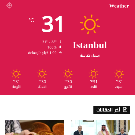
Weather
31
℃
Istanbul
31º - 28º
100%
1.09 كيلومتر/ساعة
سماء صافية
31
30
30
31
31
℃
℃
℃
℃
℃
السبت
الأحد
الأثنين
الثلاثاء
الأربعاء
أخر المقالات