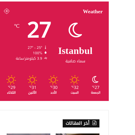
Weather
27
℃
Istanbul
27º - 25º
100%
3.9 كيلومتر/ساعة
سماء صافية
29
31
30
32
27
℃
℃
℃
℃
℃
الجمعة
السبت
الأحد
الأثنين
الثلاثاء
أخر المقالات