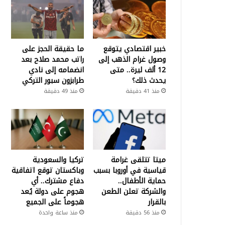
خبير اقتصادي يتوقع
ما حقيقة الحجز على
وصول غرام الذهب إلى
راتب محمد صلاح بعد
12 ألف ليرة.. متى
انضمامه إلى نادي
يحدث ذلك؟
طرابزون سبور التركي
منذ 41 دقيقة
منذ 49 دقيقة
ميتا تتلقى غرامة
تركيا والسعودية
قياسية في أوروبا بسبب
وباكستان توقع اتفاقية
حماية الأطفال..
دفاع مشترك.. أي
والشركة تعلن الطعن
هجوم على دولة يُعد
بالقرار
هجوماً على الجميع
منذ 56 دقيقة
منذ ساعة واحدة