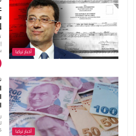
ع
ش
إ
ت
إ
ب
أخبار تركيا
ا
ا
ا
ل
2025 
أخبار تركيا