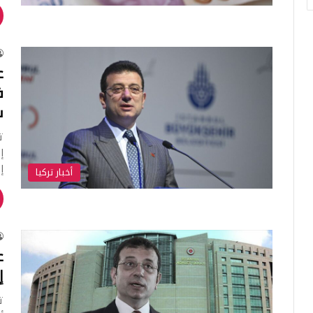
ع
ف
س
ت
إ
إ
أخبار تركيا
ع
إ
ت