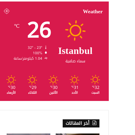
Weather
26
℃
Istanbul
32º - 23º
100%
1.04 كيلومتر/ساعة
سماء صافية
30
29
30
31
32
℃
℃
℃
℃
℃
السبت
الأحد
الأثنين
الثلاثاء
الأربعاء
أخر المقالات