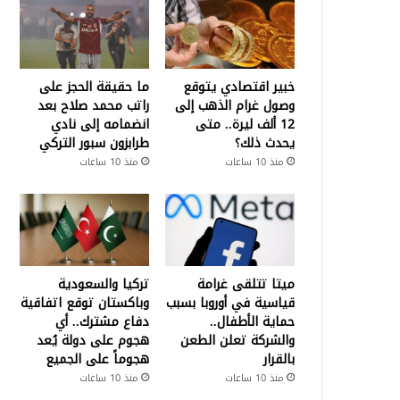
خبير اقتصادي يتوقع
ما حقيقة الحجز على
وصول غرام الذهب إلى
راتب محمد صلاح بعد
12 ألف ليرة.. متى
انضمامه إلى نادي
يحدث ذلك؟
طرابزون سبور التركي
منذ 10 ساعات
منذ 10 ساعات
ميتا تتلقى غرامة
تركيا والسعودية
قياسية في أوروبا بسبب
وباكستان توقع اتفاقية
حماية الأطفال..
دفاع مشترك.. أي
والشركة تعلن الطعن
هجوم على دولة يُعد
بالقرار
هجوماً على الجميع
منذ 10 ساعات
منذ 10 ساعات