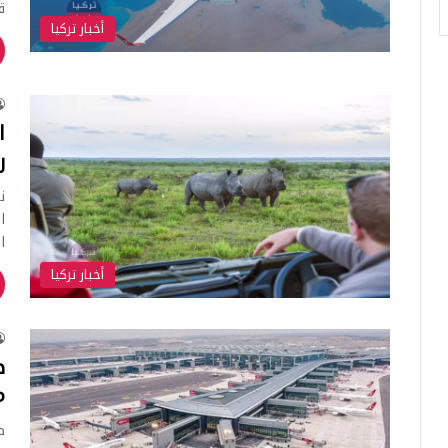
ق
أخبار تركيا
ا
ر
ن
ا
ا
أخبار تركيا
ص
م
ص