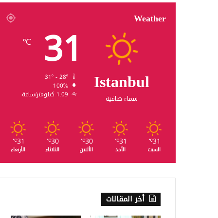
Weather
31
℃
Istanbul
31º - 28º
100%
1.09 كيلومتر/ساعة
سماء صافية
31
30
30
31
31
℃
℃
℃
℃
℃
السبت
الأحد
الأثنين
الثلاثاء
الأربعاء
أخر المقالات