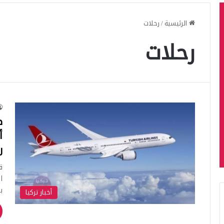
الرئيسية
/
رحلات
رحلات
ط
أ
ر
ق
ا
ب
أخبار تركيا