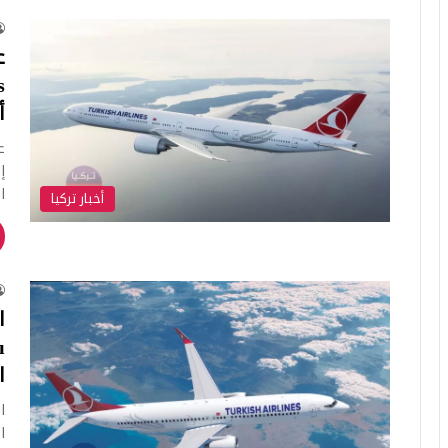
أ
إ
ا
أخبار تركيا
ال