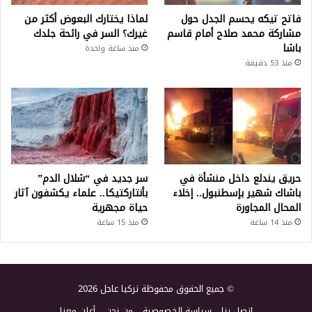
فاتح تيكه يحسم الجدل حول
لماذا يختارك البعوض أكثر من
مشاركة محمد صلاح أمام قاسم
غيرك؟ السر في رائحة جلدك
باشا
منذ ساعة واحدة
منذ 53 دقيقة
حريق يندلع داخل منشأة في
سر جديد في “شلال الدم”
باشاك شهير بإسطنبول.. إخلاء
بأنتاركتيكا.. علماء يكشفون آثار
المحال المجاورة
حياة مجهرية
منذ 14 ساعة
منذ 15 ساعة
© جميع الحقوق محفوظة تركيا عاجل 2026
اتصل بنا
سياسة الخصوصية
من نحن
أعلن معنا