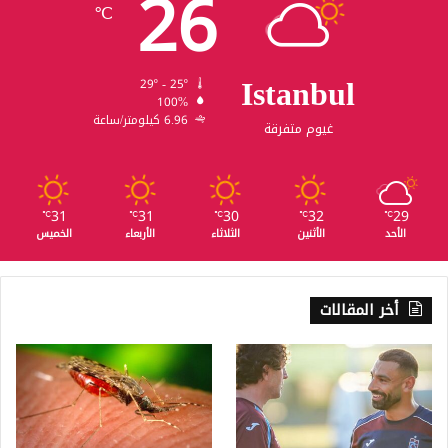
26
℃
Istanbul
29º - 25º
100%
6.96 كيلومتر/ساعة
غيوم متفرقة
31
31
30
32
29
℃
℃
℃
℃
℃
الأحد
الأثنين
الثلاثاء
الأربعاء
الخميس
أخر المقالات