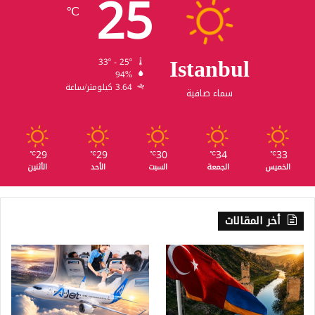
25
℃
Istanbul
33º - 25º
94%
3.64 كيلومتر/ساعة
سماء صافية
29
29
30
34
33
℃
℃
℃
℃
℃
الخميس
الجمعة
السبت
الأحد
الأثنين
أخر المقالات