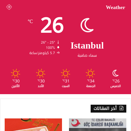
Weather
26
℃
Istanbul
26º - 25º
100%
5.7 كيلومتر/ساعة
سماء صافية
30
30
31
34
26
℃
℃
℃
℃
℃
الخميس
الجمعة
السبت
الأحد
الأثنين
أخر المقالات