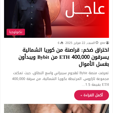
تكنولوجيا
gine
السبت, 22 فبراير, 2025
6
اختراق ضخم: قراصنة من كوريا الشمالية
يسرقون 400,000 ETH من Bybit ويبدأون
بغسل الأموال
تعرضت منصة Bybit لهجوم سيبراني واسع النطاق، حيث تمكنت
مجموعة لازاروس، المرتبطة بكوريا الشمالية، من سرقة 400,000
ETH بقيمة 1.5…
أكمل القراءة »