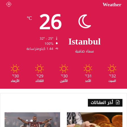
Weather
26
℃
Istanbul
32º - 25º
100%
1.44 كيلومتر/ساعة
سماء صافية
30
29
30
31
32
℃
℃
℃
℃
℃
السبت
الأحد
الأثنين
الثلاثاء
الأربعاء
أخر المقالات