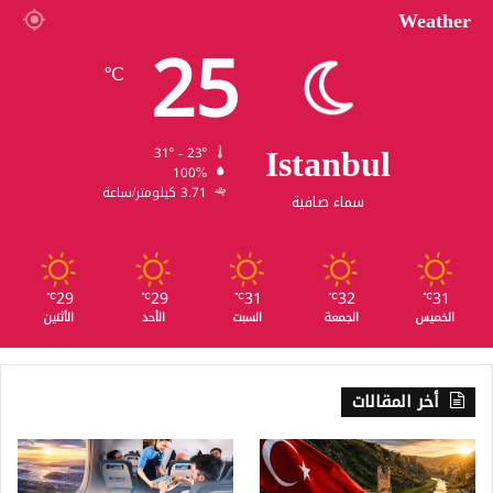
Weather
25
℃
Istanbul
31º - 23º
100%
3.71 كيلومتر/ساعة
سماء صافية
29
29
31
32
31
℃
℃
℃
℃
℃
الخميس
الجمعة
السبت
الأحد
الأثنين
أخر المقالات