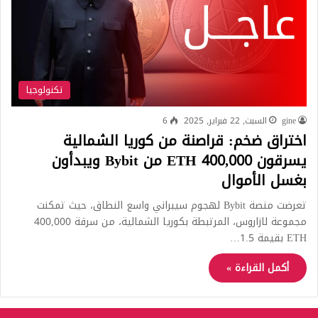
تكنولوجيا
gine
السبت, 22 فبراير, 2025
6
اختراق ضخم: قراصنة من كوريا الشمالية
يسرقون 400,000 ETH من Bybit ويبدأون
بغسل الأموال
تعرضت منصة Bybit لهجوم سيبراني واسع النطاق، حيث تمكنت
مجموعة لازاروس، المرتبطة بكوريا الشمالية، من سرقة 400,000
ETH بقيمة 1.5…
أكمل القراءة »