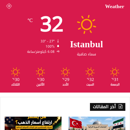
Weather
32
℃
Istanbul
33º - 27º
100%
6.08 كيلومتر/ساعة
سماء صافية
30
30
29
32
31
℃
℃
℃
℃
℃
الجمعة
السبت
الأحد
الأثنين
الثلاثاء
أخر المقالات