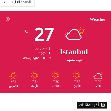
الصفحة التالية
Weather
27
℃
Istanbul
29º - 26º
100%
6.83 كيلومتر/ساعة
غيوم متفرقة
31
31
30
32
29
℃
℃
℃
℃
℃
الأحد
الأثنين
الثلاثاء
الأربعاء
الخميس
أخر المقالات