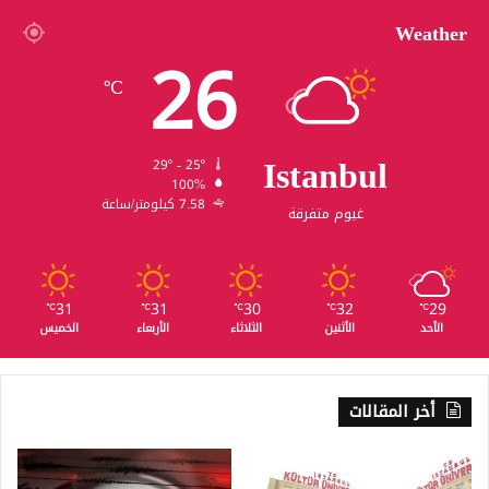
Weather
26
℃
Istanbul
29º - 25º
100%
7.58 كيلومتر/ساعة
غيوم متفرقة
31
31
30
32
29
℃
℃
℃
℃
℃
الأحد
الأثنين
الثلاثاء
الأربعاء
الخميس
أخر المقالات