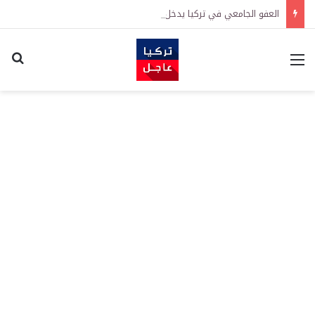
العفو الجامعي في تركيا يدخل حيز التنفيذ رسمياً
القائمة
اكت