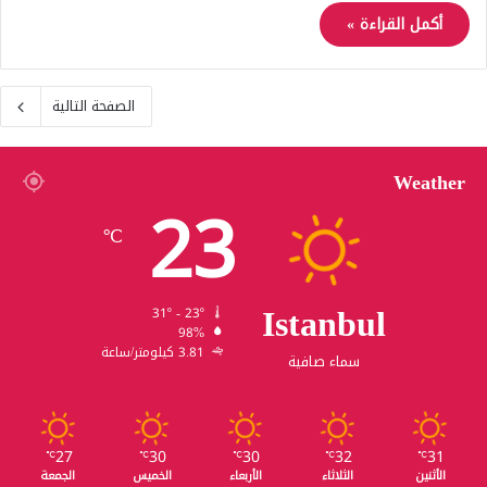
أكمل القراءة »
الصفحة التالية
Weather
23
℃
Istanbul
31º - 23º
98%
3.81 كيلومتر/ساعة
سماء صافية
27
30
30
32
31
℃
℃
℃
℃
℃
الأثنين
الثلاثاء
الأربعاء
الخميس
الجمعة