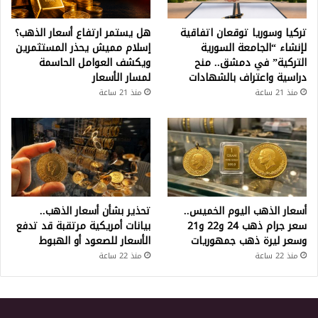
تركيا وسوريا توقعان اتفاقية
هل يستمر ارتفاع أسعار الذهب؟
لإنشاء “الجامعة السورية
إسلام مميش يحذر المستثمرين
التركية” في دمشق.. منح
ويكشف العوامل الحاسمة
دراسية واعتراف بالشهادات
لمسار الأسعار
منذ 21 ساعة
منذ 21 ساعة
أسعار الذهب اليوم الخميس..
تحذير بشأن أسعار الذهب..
سعر جرام ذهب 24 و22 و21
بيانات أمريكية مرتقبة قد تدفع
وسعر ليرة ذهب جمهوريات
الأسعار للصعود أو الهبوط
منذ 22 ساعة
منذ 22 ساعة