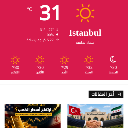
31
℃
Istanbul
31º - 27º
100%
5.27 كيلومتر/ساعة
سماء صافية
30
30
29
32
30
℃
℃
℃
℃
℃
الجمعة
السبت
الأحد
الأثنين
الثلاثاء
أخر المقالات