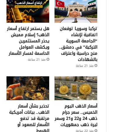
تركيا وسوريا توقعان
هل يستمر ارتفاع أسعار
اتفاقية لإنشاء
الذهب؟ إسلام مميش
“الجامعة السورية
يحذر المستثمرين
التركية” في دمشق..
ويكشف العوامل
منح دراسية واعتراف
الحاسمة لمسار الأسعار
بالشهادات
منذ 21 ساعة
منذ 21 ساعة
أسعار الذهب اليوم
تحذير بشأن أسعار
الخميس.. سعر جرام
الذهب.. بيانات أمريكية
ذهب 24 و22 و21 وسعر
مرتقبة قد تدفع
ليرة ذهب جمهوريات
الأسعار للصعود أو
الهبوط
منذ 22 ساعة