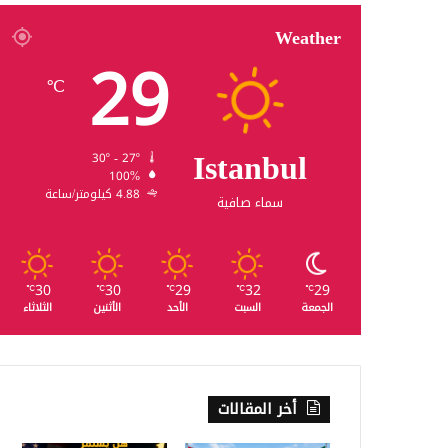
Weather
29
℃
Istanbul
30º - 27º
100%
4.88 كيلومتر/ساعة
سماء صافية
30
30
29
32
29
℃
℃
℃
℃
℃
الجمعة
السبت
الأحد
الأثنين
الثلاثاء
أخر المقالات