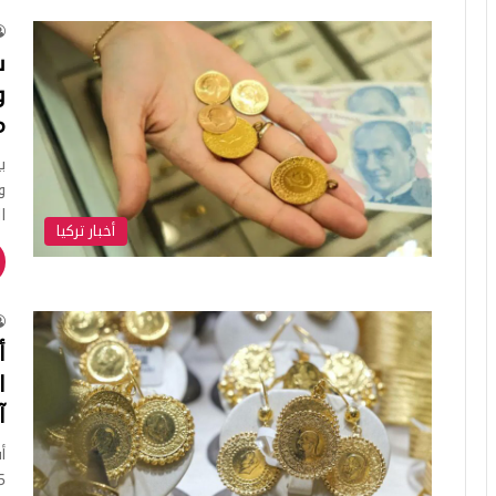
س
و
م
ي
و
ا
أخبار تركيا
أ
آ