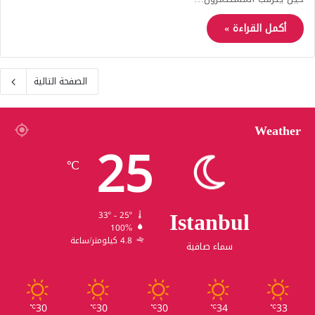
أكمل القراءة »
الصفحة التالية
Weather
25
℃
Istanbul
33º - 25º
100%
4.8 كيلومتر/ساعة
سماء صافية
30
30
30
34
33
℃
℃
℃
℃
℃