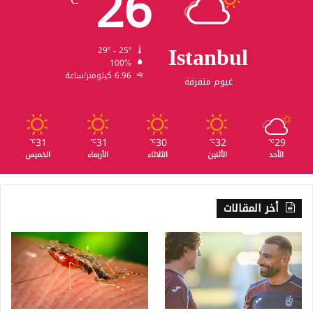
26
℃
Istanbul
29º - 25º
100%
6.96 كيلومتر/ساعة
غيوم متفرقة
31
31
30
32
29
℃
℃
℃
℃
℃
الأحد
الأثنين
الثلاثاء
الأربعاء
الخميس
أخر المقالات