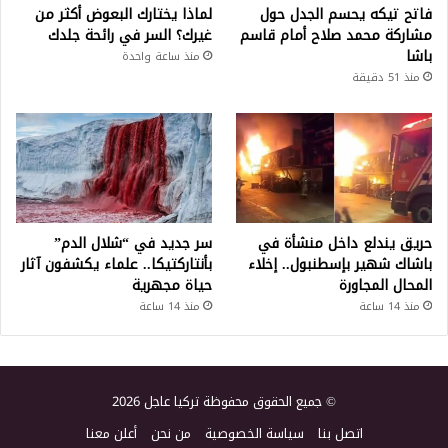
فاتح تيكه يحسم الجدل حول
لماذا يختارك البعوض أكثر من
مشاركة محمد صلاح أمام قاسم
غيرك؟ السر في رائحة جلدك
باشا
منذ ساعة واحدة
منذ 51 دقيقة
حريق يندلع داخل منشأة في
سر جديد في “شلال الدم”
باشاك شهير بإسطنبول.. إخلاء
بأنتاركتيكا.. علماء يكشفون آثار
المحال المجاورة
حياة مجهرية
منذ 14 ساعة
منذ 14 ساعة
© جميع الحقوق محفوظة تركيا عاجل 2026
اتصل بنا
سياسة الخصوصية
من نحن
أعلن معنا