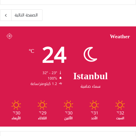
الصفحة التالية
Weather
24
℃
Istanbul
32º - 23º
100%
1.2 كيلومتر/ساعة
سماء صافية
30
29
30
31
32
℃
℃
℃
℃
℃
السبت
الأحد
الأثنين
الثلاثاء
الأربعاء