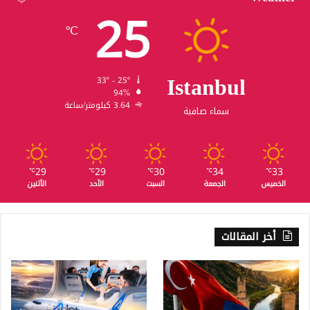
25
℃
Istanbul
33º - 25º
94%
3.64 كيلومتر/ساعة
سماء صافية
29
29
30
34
33
℃
℃
℃
℃
℃
الخميس
الجمعة
السبت
الأحد
الأثنين
أخر المقالات