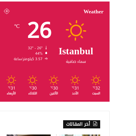
Weather
26
℃
Istanbul
32º - 26º
44%
3.57 كيلومتر/ساعة
سماء صافية
31
30
30
31
32
℃
℃
℃
℃
℃
السبت
الأحد
الأثنين
الثلاثاء
الأربعاء
أخر المقالات