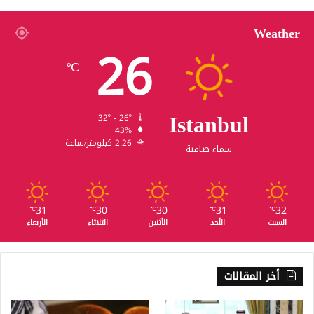
Weather
26
℃
Istanbul
32º - 26º
43%
2.26 كيلومتر/ساعة
سماء صافية
31
30
30
31
32
℃
℃
℃
℃
℃
السبت
الأحد
الأثنين
الثلاثاء
الأربعاء
أخر المقالات