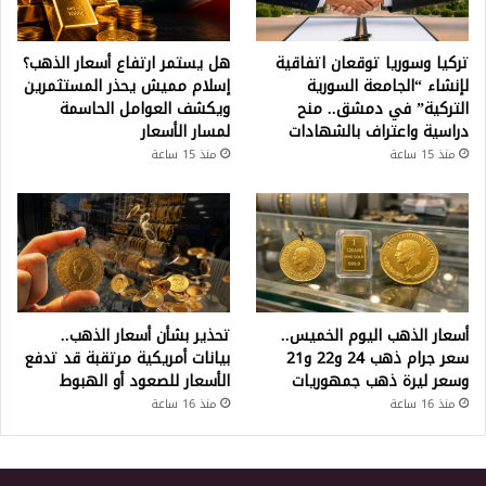
تركيا وسوريا توقعان اتفاقية
هل يستمر ارتفاع أسعار الذهب؟
لإنشاء “الجامعة السورية
إسلام مميش يحذر المستثمرين
التركية” في دمشق.. منح
ويكشف العوامل الحاسمة
دراسية واعتراف بالشهادات
لمسار الأسعار
منذ 15 ساعة
منذ 15 ساعة
أسعار الذهب اليوم الخميس..
تحذير بشأن أسعار الذهب..
سعر جرام ذهب 24 و22 و21
بيانات أمريكية مرتقبة قد تدفع
وسعر ليرة ذهب جمهوريات
الأسعار للصعود أو الهبوط
منذ 16 ساعة
منذ 16 ساعة