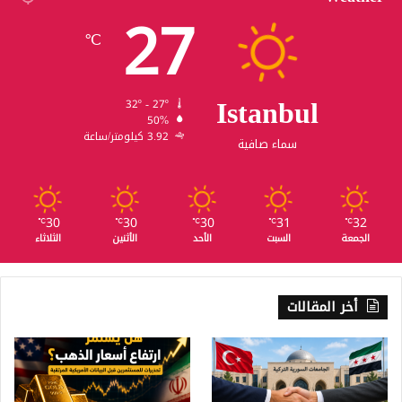
27
℃
Istanbul
32º - 27º
50%
3.92 كيلومتر/ساعة
سماء صافية
30
30
30
31
32
℃
℃
℃
℃
℃
الجمعة
السبت
الأحد
الأثنين
الثلاثاء
أخر المقالات