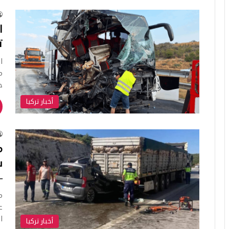
ا
ت
ا
م
ح
أخبار تركيا
م
س
–
م
ع
ا
أخبار تركيا