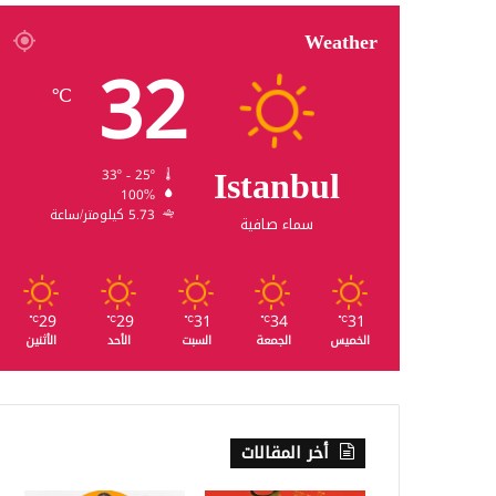
Weather
32
℃
Istanbul
33º - 25º
100%
5.73 كيلومتر/ساعة
سماء صافية
29
29
31
34
31
℃
℃
℃
℃
℃
الخميس
الجمعة
السبت
الأحد
الأثنين
أخر المقالات