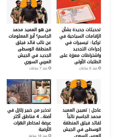
تحديثات جديدة بشأن
من هو العميد محمد
الإقامات السياحية في
الجاسم؟ أبرز المعلومات
تركيا: تيسيرات في
عن نائب قائد فيلق
إجراءات التجديد
المنطقة الوسطى
واشتراطات معززة على
الجديد في الجيش
الطلبات الأولى
العربي السوري
منذ 6 ساعات
منذ 7 ساعات
عاجل | تعيين العميد
تحذير من خبير زلازل في
محمد الجاسم نائباً
أضنة.. 4 مناطق أكثر
لقائد فيلق المنطقة
عرضة لمخاطر الهزات
الوسطى في الجيش
الأرضية
العربي السوري
منذ 18 ساعة