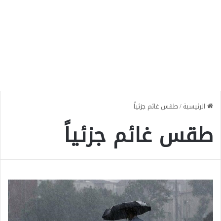
الرئيسية
/
طقس غائم جزئياً
طقس غائم جزئياً