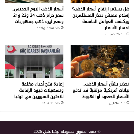
هل يستمر ارتفاع أسعار الذهب؟
أسعار الذهب اليوم الخميس..
إسلام مميش يحذر المستثمرين
سعر جرام ذهب 24 و22 و21
ويكشف العوامل الحاسمة
وسعر ليرة ذهب جمهوريات
لمسار الأسعار
منذ ساعة واحدة
منذ 26 دقيقة
تحذير بشأن أسعار الذهب..
إعادة فتح أحياء مغلقة
بيانات أمريكية مرتقبة قد تدفع
وتسهيلات قيود الإقامة
الأسعار للصعود أو الهبوط
للاجئين السوريين في تركيا
منذ ساعتين
منذ 11 ساعة
© جميع الحقوق محفوظة تركيا عاجل 2026