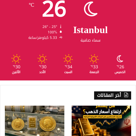
26
℃
Istanbul
26º - 25º
100%
5.33 كيلومتر/ساعة
سماء صافية
30
30
34
33
26
℃
℃
℃
℃
℃
الخميس
الجمعة
السبت
الأحد
الأثنين
أخر المقالات