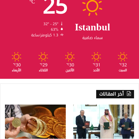
25
℃
Istanbul
32º - 25º
63%
1.3 كيلومتر/ساعة
سماء صافية
30
29
30
31
32
℃
℃
℃
℃
℃
السبت
الأحد
الأثنين
الثلاثاء
الأربعاء
أخر المقالات