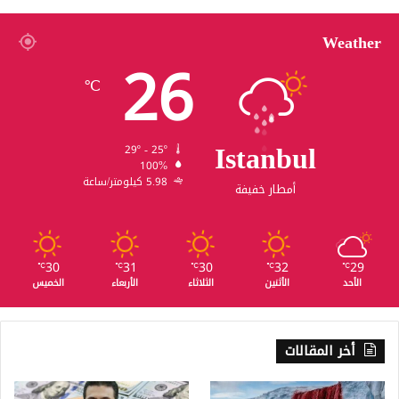
Weather
26
℃
Istanbul
29º - 25º
100%
5.98 كيلومتر/ساعة
أمطار خفيفة
30
31
30
32
29
℃
℃
℃
℃
℃
الأحد
الأثنين
الثلاثاء
الأربعاء
الخميس
أخر المقالات