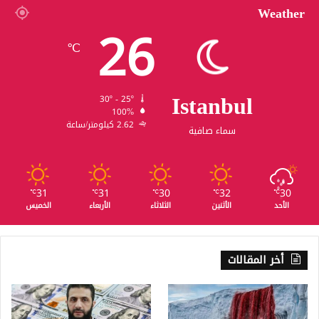
Weather
26
℃
Istanbul
30º - 25º
100%
2.62 كيلومتر/ساعة
سماء صافية
31
31
30
32
30
℃
℃
℃
℃
℃
الأحد
الأثنين
الثلاثاء
الأربعاء
الخميس
أخر المقالات