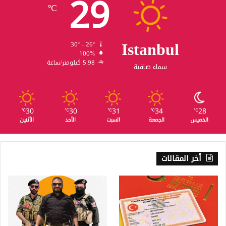
29
℃
Istanbul
30º - 26º
100%
5.98 كيلومتر/ساعة
سماء صافية
30
30
31
34
28
℃
℃
℃
℃
℃
الخميس
الجمعة
السبت
الأحد
الأثنين
أخر المقالات