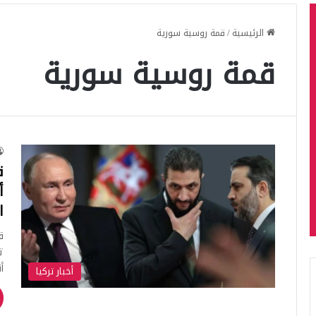
الرئيسية
/
قمة روسية سورية
قمة روسية سورية
ق
أ
ا
ق
ت
أ
أخبار تركيا