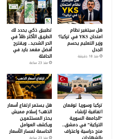
هل سيتغير نظام
تطبيق ذكي يحدد لك
امتحان YKS في تركيا؟
الطريق الأكثر ظلاً في
وزير التعليم يحسم
الحر الشديد.. ويقترح
الجدل
أفضل مقعد بارد في
الحافلة
منذ 18 دقيقة
منذ 23 ساعة
تركيا وسوريا توقعان
هل يستمر ارتفاع أسعار
اتفاقية لإنشاء
الذهب؟ إسلام مميش
“الجامعة السورية
يحذر المستثمرين
التركية” في دمشق..
ويكشف العوامل
منح دراسية واعتراف
الحاسمة لمسار الأسعار
بالشهادات
منذ 23 ساعة