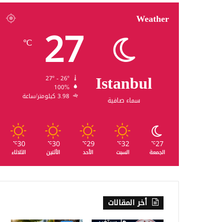
Weather
27
℃
Istanbul
27º - 26º
100%
3.98 كيلومتر/ساعة
سماء صافية
30
30
29
32
27
℃
℃
℃
℃
℃
الجمعة
السبت
الأحد
الأثنين
الثلاثاء
أخر المقالات