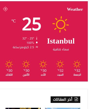
Weather
25
℃
Istanbul
32º - 25º
100%
2.5 كيلومتر/ساعة
سماء صافية
30
30
30
32
32
℃
℃
℃
℃
℃
الجمعة
السبت
الأحد
الأثنين
الثلاثاء
أخر المقالات