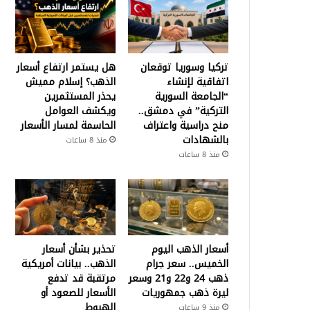
تركيا وسوريا توقعان
هل يستمر ارتفاع أسعار
اتفاقية لإنشاء
الذهب؟ إسلام مميش
“الجامعة السورية
يحذر المستثمرين
التركية” في دمشق..
ويكشف العوامل
منح دراسية واعتراف
الحاسمة لمسار الأسعار
بالشهادات
منذ 8 ساعات
منذ 8 ساعات
أسعار الذهب اليوم
تحذير بشأن أسعار
الخميس.. سعر جرام
الذهب.. بيانات أمريكية
ذهب 24 و22 و21 وسعر
مرتقبة قد تدفع
ليرة ذهب جمهوريات
الأسعار للصعود أو
الهبوط
منذ 9 ساعات