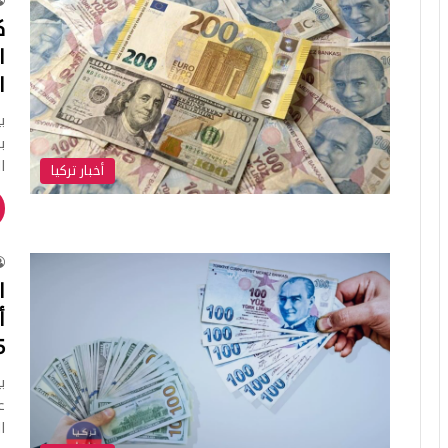
ا
ي
ب
ا
أخبار تركيا
ا
أ
5
ي
ع
ا