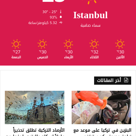
Istanbul
30º - 25º
93%
5.32 كيلومتر/ساعة
سماء صافية
27
30
30
32
30
℃
℃
℃
℃
℃
الأثنين
الثلاثاء
الأربعاء
الخميس
الجمعة
أخر المقالات
البنزين في تركيا على موعد مع
الأرصاد التركية تطلق تحذيراً