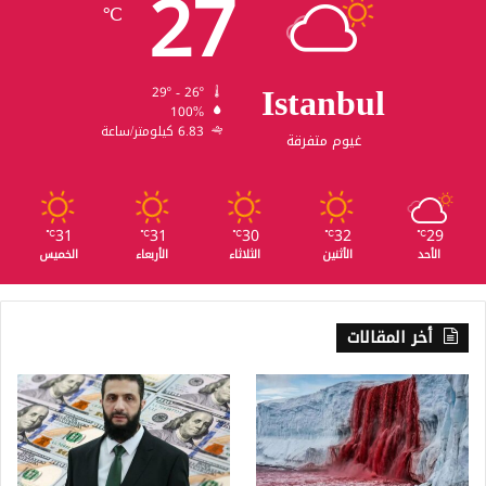
27
℃
Istanbul
29º - 26º
100%
6.83 كيلومتر/ساعة
غيوم متفرقة
31
31
30
32
29
℃
℃
℃
℃
℃
الأحد
الأثنين
الثلاثاء
الأربعاء
الخميس
أخر المقالات