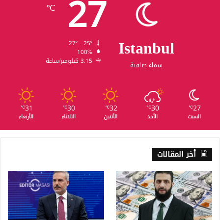
27
℃
Istanbul
27º - 25º
100%
3.15 كيلومتر/ساعة
سماء صافية
31
30
32
30
27
℃
℃
℃
℃
℃
السبت
الأحد
الأثنين
الثلاثاء
الأربعاء
أخر المقالات