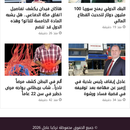
البنك الدولي يمنح سوريا 100
هاكان فيدان يكشف تفاصيل
مليون دولار لتحديث القطاع
اتفاق مكة الدفاعي.. هل يشبه
المالي
المادة الخامسة للناتو؟ وهذه
الدول قد تنضم
منذ 19 دقيقة
منذ 26 دقيقة
عاجل إيقاف رئيس بلدية في
ألم في البطن كشف مرضاً
إزمير عن مهامه بعد توقيفه
نادراً.. شاب بريطاني يواجه مرض
في قضية فساد ورشوة
خطير في سن 22 عاماً
منذ 34 دقيقة
منذ 42 دقيقة
© جميع الحقوق محفوظة تركيا عاجل 2026