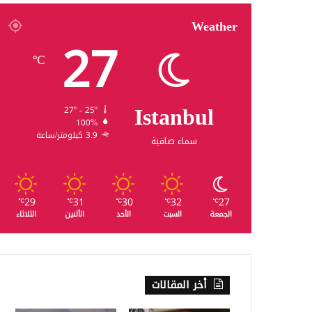
Weather
27
℃
Istanbul
27º - 25º
100%
3.9 كيلومتر/ساعة
سماء صافية
29
31
30
32
27
℃
℃
℃
℃
℃
الجمعة
السبت
الأحد
الأثنين
الثلاثاء
أخر المقالات