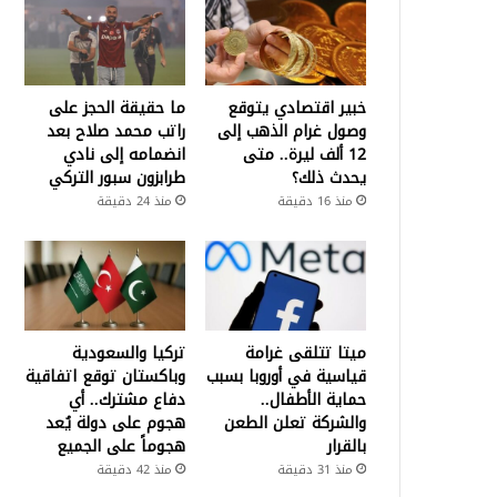
خبير اقتصادي يتوقع
ما حقيقة الحجز على
وصول غرام الذهب إلى
راتب محمد صلاح بعد
12 ألف ليرة.. متى
انضمامه إلى نادي
يحدث ذلك؟
طرابزون سبور التركي
منذ 16 دقيقة
منذ 24 دقيقة
ميتا تتلقى غرامة
تركيا والسعودية
قياسية في أوروبا بسبب
وباكستان توقع اتفاقية
حماية الأطفال..
دفاع مشترك.. أي
والشركة تعلن الطعن
هجوم على دولة يُعد
بالقرار
هجوماً على الجميع
منذ 31 دقيقة
منذ 42 دقيقة