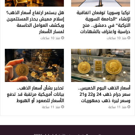
تركيا وسوريا توقعان اتفاقية
هل يستمر ارتفاع أسعار الذهب؟
لإنشاء “الجامعة السورية
إسلام مميش يحذر المستثمرين
التركية” في دمشق.. منح
ويكشف العوامل الحاسمة
دراسية واعتراف بالشهادات
لمسار الأسعار
منذ 10 ساعات
منذ 10 ساعات
أسعار الذهب اليوم الخميس..
تحذير بشأن أسعار الذهب..
سعر جرام ذهب 24 و22 و21
بيانات أمريكية مرتقبة قد تدفع
وسعر ليرة ذهب جمهوريات
الأسعار للصعود أو الهبوط
منذ 11 ساعة
منذ 11 ساعة