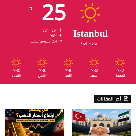
25
℃
Istanbul
32º - 25º
98%
2.4 كيلومتر/ساعة
سماء صافية
30
30
30
32
32
℃
℃
℃
℃
℃
الجمعة
السبت
الأحد
الأثنين
الثلاثاء
أخر المقالات