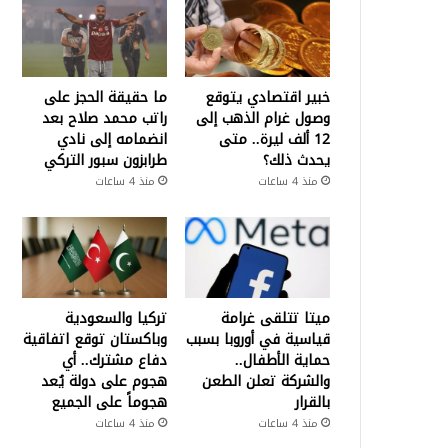
خبير اقتصادي يتوقع
ما حقيقة الحجز على
وصول غرام الذهب إلى
راتب محمد صلاح بعد
12 ألف ليرة.. متى
انضمامه إلى نادي
يحدث ذلك؟
طرابزون سبور التركي
منذ 4 ساعات
منذ 4 ساعات
ميتا تتلقى غرامة
تركيا والسعودية
قياسية في أوروبا بسبب
وباكستان توقع اتفاقية
حماية الأطفال..
دفاع مشترك.. أي
والشركة تعلن الطعن
هجوم على دولة يُعد
بالقرار
هجوماً على الجميع
منذ 4 ساعات
منذ 4 ساعات