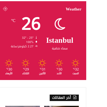
Weather
26
℃
Istanbul
32º - 25º
100%
2.27 كيلومتر/ساعة
سماء صافية
30
29
31
30
32
℃
℃
℃
℃
℃
السبت
الأحد
الأثنين
الثلاثاء
الأربعاء
أخر المقالات