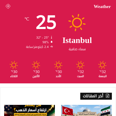
Weather
25
℃
Istanbul
32º - 25º
98%
2.4 كيلومتر/ساعة
سماء صافية
30
30
30
32
32
℃
℃
℃
℃
℃
الجمعة
السبت
الأحد
الأثنين
الثلاثاء
أخر المقالات