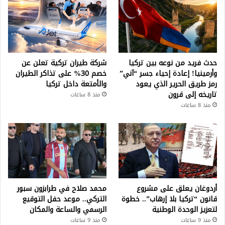
حدث فريد من نوعه بين تركيا
شركة طيران تركية تعلن عن
وأرمينيا! إعادة إحياء جسر “آني”
خصم 30% على تذاكر الطيران
رمز طريق الحرير الذي يعود
والأمتعة داخل تركيا
تاريخه إلى قرون
منذ 8 ساعات
منذ 8 ساعات
أردوغان يعلق على مشروع
محمد صلاح في طرابزون سبور
قانون “تركيا بلا إرهاب”.. خطوة
التركي.. موعد حفل التوقيع
لتعزيز الوحدة الوطنية
الرسمي والساعة والمكان
منذ 9 ساعات
منذ 9 ساعات