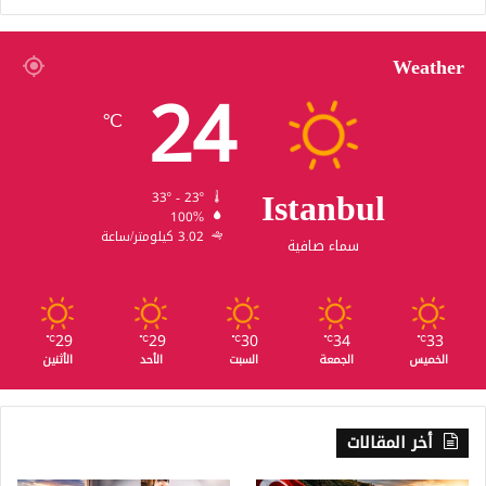
Weather
24
℃
Istanbul
33º - 23º
100%
3.02 كيلومتر/ساعة
سماء صافية
29
29
30
34
33
℃
℃
℃
℃
℃
الخميس
الجمعة
السبت
الأحد
الأثنين
أخر المقالات