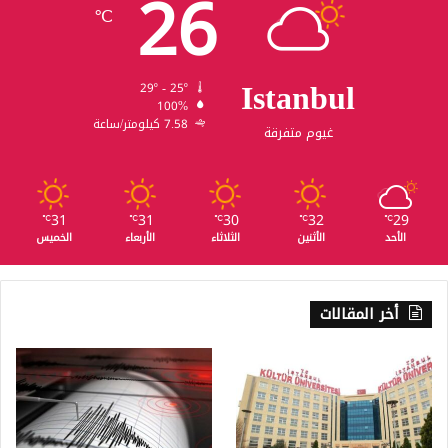
26
℃
Istanbul
29º - 25º
100%
7.58 كيلومتر/ساعة
غيوم متفرقة
31
31
30
32
29
℃
℃
℃
℃
℃
الأحد
الأثنين
الثلاثاء
الأربعاء
الخميس
أخر المقالات