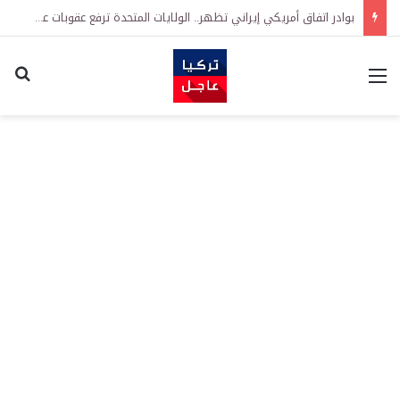
بوادر اتفاق أمريكي إيراني تظهر.. الولايات المتحدة ترفع عقوبات عن شركة مرتبطة بالعراق وإيران
القائمة
اكت