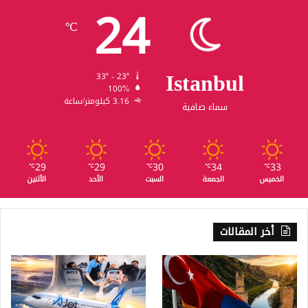
24
℃
Istanbul
33º - 23º
100%
3.16 كيلومتر/ساعة
سماء صافية
29
29
30
34
33
℃
℃
℃
℃
℃
الخميس
الجمعة
السبت
الأحد
الأثنين
أخر المقالات