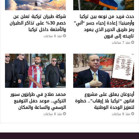
حدث فريد من نوعه بين تركيا
شركة طيران تركية تعلن عن
وأرمينيا! إعادة إحياء جسر “آني”
خصم 30% على تذاكر الطيران
رمز طريق الحرير الذي يعود
والأمتعة داخل تركيا
تاريخه إلى قرون
منذ 8 ساعات
منذ 7 ساعات
أردوغان يعلق على مشروع
محمد صلاح في طرابزون سبور
قانون “تركيا بلا إرهاب”.. خطوة
التركي.. موعد حفل التوقيع
لتعزيز الوحدة الوطنية
الرسمي والساعة والمكان
منذ 8 ساعات
منذ 8 ساعات