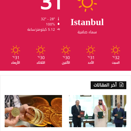
31
Istanbul
32º - 28º
100%
5.12 كيلومتر/ساعة
سماء صافية
31
30
30
31
32
℃
℃
℃
℃
℃
السبت
الأحد
الأثنين
الثلاثاء
الأربعاء
أخر المقالات