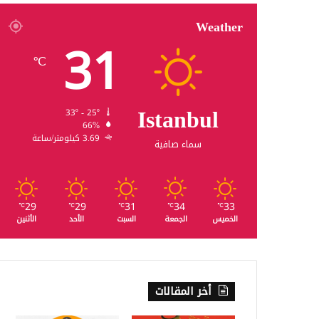
Weather
31
℃
Istanbul
33º - 25º
66%
3.69 كيلومتر/ساعة
سماء صافية
29
29
31
34
33
℃
℃
℃
℃
℃
الخميس
الجمعة
السبت
الأحد
الأثنين
أخر المقالات