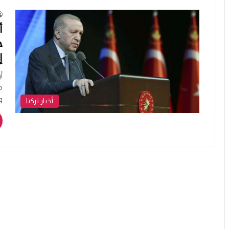
ج
إ
م
و
أخبار تركيا