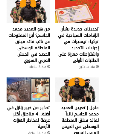
تحديثات جديدة بشأن
من هو العميد محمد
الإقامات السياحية في
الجاسم؟ أبرز المعلومات
تركيا: تيسيرات في
عن نائب قائد فيلق
إجراءات التجديد
المنطقة الوسطى
واشتراطات معززة على
الجديد في الجيش
الطلبات الأولى
العربي السوري
منذ ساعتين
منذ 3 ساعات
عاجل | تعيين العميد
تحذير من خبير زلازل في
محمد الجاسم نائباً
أضنة.. 4 مناطق أكثر
لقائد فيلق المنطقة
عرضة لمخاطر الهزات
الوسطى في الجيش
الأرضية
العربي السوري
منذ 14 ساعة