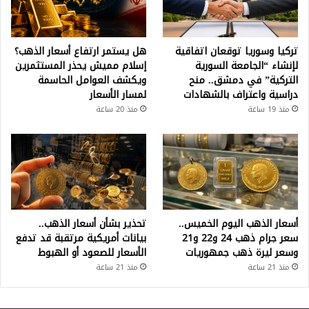
تركيا وسوريا توقعان اتفاقية
هل يستمر ارتفاع أسعار الذهب؟
لإنشاء “الجامعة السورية
إسلام مميش يحذر المستثمرين
التركية” في دمشق.. منح
ويكشف العوامل الحاسمة
دراسية واعتراف بالشهادات
لمسار الأسعار
منذ 19 ساعة
منذ 20 ساعة
أسعار الذهب اليوم الخميس..
تحذير بشأن أسعار الذهب..
سعر جرام ذهب 24 و22 و21
بيانات أمريكية مرتقبة قد تدفع
وسعر ليرة ذهب جمهوريات
الأسعار للصعود أو الهبوط
منذ 21 ساعة
منذ 21 ساعة