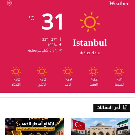
Weather
31
℃
Istanbul
32º - 27º
100%
5.84 كيلومتر/ساعة
سماء صافية
30
30
29
32
31
℃
℃
℃
℃
℃
الجمعة
السبت
الأحد
الأثنين
الثلاثاء
أخر المقالات