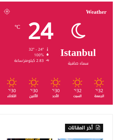
Weather
24
℃
Istanbul
32º - 24º
100%
2.83 كيلومتر/ساعة
سماء صافية
30
30
30
32
32
℃
℃
℃
℃
℃
الجمعة
السبت
الأحد
الأثنين
الثلاثاء
أخر المقالات