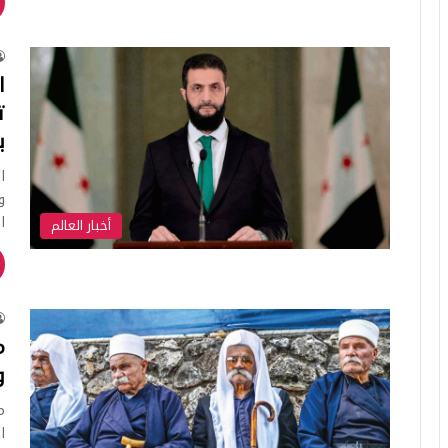
ا
ت
ب
ا
و
ا
أخبار العالم
م
و
م
ا