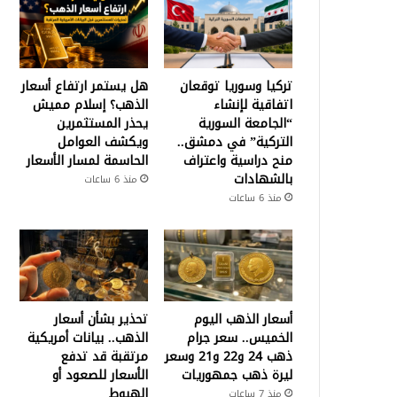
تركيا وسوريا توقعان
هل يستمر ارتفاع أسعار
اتفاقية لإنشاء
الذهب؟ إسلام مميش
“الجامعة السورية
يحذر المستثمرين
التركية” في دمشق..
ويكشف العوامل
منح دراسية واعتراف
الحاسمة لمسار الأسعار
بالشهادات
منذ 6 ساعات
منذ 6 ساعات
أسعار الذهب اليوم
تحذير بشأن أسعار
الخميس.. سعر جرام
الذهب.. بيانات أمريكية
ذهب 24 و22 و21 وسعر
مرتقبة قد تدفع
ليرة ذهب جمهوريات
الأسعار للصعود أو
الهبوط
منذ 7 ساعات