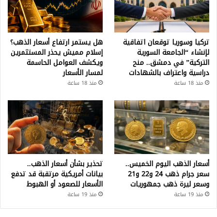
تركيا وسوريا توقعان اتفاقية
هل يستمر ارتفاع أسعار الذهب؟
لإنشاء “الجامعة السورية
إسلام مميش يحذر المستثمرين
التركية” في دمشق.. منح
ويكشف العوامل الحاسمة
دراسية واعتراف بالشهادات
لمسار الأسعار
منذ 18 ساعة
منذ 18 ساعة
أسعار الذهب اليوم الخميس..
تحذير بشأن أسعار الذهب..
سعر جرام ذهب 24 و22 و21
بيانات أمريكية مرتقبة قد تدفع
وسعر ليرة ذهب جمهوريات
الأسعار للصعود أو الهبوط
منذ 19 ساعة
منذ 19 ساعة