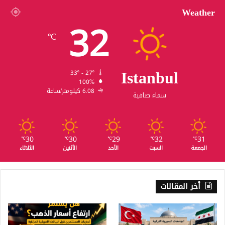
Weather
32
℃
Istanbul
33º - 27º
100%
6.08 كيلومتر/ساعة
سماء صافية
30
30
29
32
31
℃
℃
℃
℃
℃
الجمعة
السبت
الأحد
الأثنين
الثلاثاء
أخر المقالات