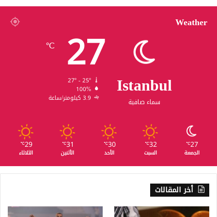
Weather
27
℃
Istanbul
27º - 25º
100%
3.9 كيلومتر/ساعة
سماء صافية
29
31
30
32
27
℃
℃
℃
℃
℃
الجمعة
السبت
الأحد
الأثنين
الثلاثاء
أخر المقالات