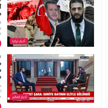
أ
مك
ف
ر
ن
أخبار تركيا
م
م
م
أخبار العالم