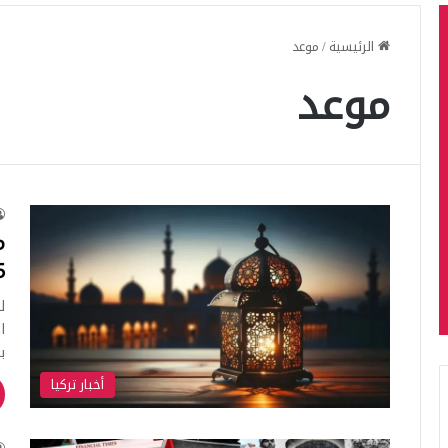
الرئيسية
/
موعد
موعد
م
5
ل
ا
ب
أخبار تركيا