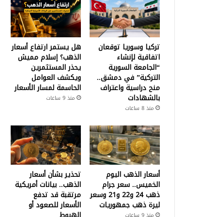
تركيا وسوريا توقعان
هل يستمر ارتفاع أسعار
اتفاقية لإنشاء
الذهب؟ إسلام مميش
“الجامعة السورية
يحذر المستثمرين
التركية” في دمشق..
ويكشف العوامل
منح دراسية واعتراف
الحاسمة لمسار الأسعار
بالشهادات
منذ 9 ساعات
منذ 8 ساعات
أسعار الذهب اليوم
تحذير بشأن أسعار
الخميس.. سعر جرام
الذهب.. بيانات أمريكية
ذهب 24 و22 و21 وسعر
مرتقبة قد تدفع
ليرة ذهب جمهوريات
الأسعار للصعود أو
الهبوط
منذ 9 ساعات