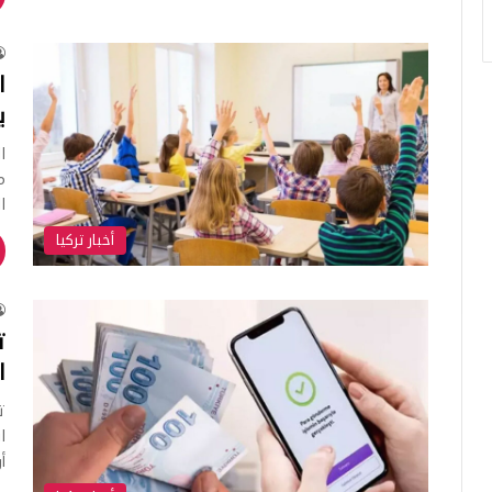
ا
ي
ا
م
ال
أخبار تركيا
ت
ا
ت
أ