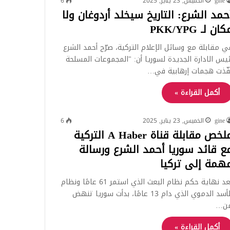
gine
الخميس, 23 يناير, 2025
6
حمد الشرع: التاريخ سيخلد أردوغان ولا
ان لـ PKK/YPG
ي مقابلة مع وسائل الإعلام التركية، صرّح أحمد الشرع
ئيس الادارة الجديدة لسوريا أن: "المجموعات المسلحة
فّذت هجمات إرهابية في…
أكمل القراءة »
gine
الخميس, 23 يناير, 2025
6
ملخص مقابلة قناة A Haber التركية
ع قائد سوريا أحمد الشرع ورسالة
همة إلى تركيا
بعد نهاية حكم نظام البعث الذي استمر 61 عامًا ونظام
الأسد الدموي الذي دام 13 عامًا، بدأت سوريا تنهض
ن…
أكمل القراءة »