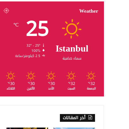
Weather
25
℃
Istanbul
32º - 25º
100%
2.5 كيلومتر/ساعة
سماء صافية
30
30
30
32
32
℃
℃
℃
℃
℃
الجمعة
السبت
الأحد
الأثنين
الثلاثاء
أخر المقالات