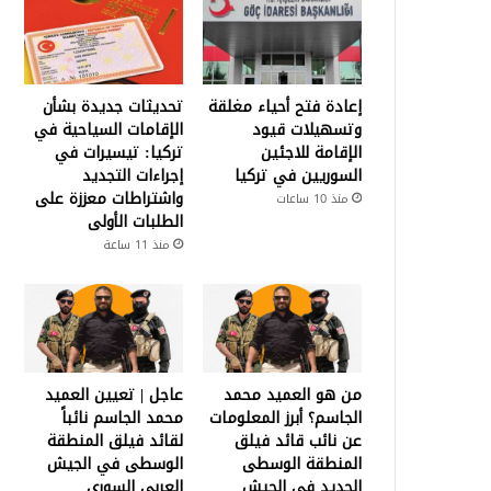
إعادة فتح أحياء مغلقة
تحديثات جديدة بشأن
وتسهيلات قيود
الإقامات السياحية في
الإقامة للاجئين
تركيا: تيسيرات في
السوريين في تركيا
إجراءات التجديد
واشتراطات معززة على
منذ 10 ساعات
الطلبات الأولى
منذ 11 ساعة
من هو العميد محمد
عاجل | تعيين العميد
الجاسم؟ أبرز المعلومات
محمد الجاسم نائباً
عن نائب قائد فيلق
لقائد فيلق المنطقة
المنطقة الوسطى
الوسطى في الجيش
الجديد في الجيش
العربي السوري