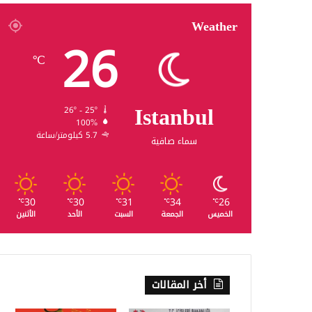
Weather
26
℃
Istanbul
26º - 25º
100%
5.7 كيلومتر/ساعة
سماء صافية
30
30
31
34
26
℃
℃
℃
℃
℃
الخميس
الجمعة
السبت
الأحد
الأثنين
أخر المقالات