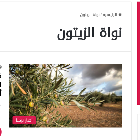
الرئيسية
/
نواة الزيتون
نواة الزيتون
ق
ا
أ
ق
ب
ا
أخبار تركيا