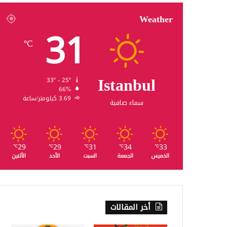
Weather
31
℃
Istanbul
33º - 25º
66%
3.69 كيلومتر/ساعة
سماء صافية
29
29
31
34
33
℃
℃
℃
℃
℃
الخميس
الجمعة
السبت
الأحد
الأثنين
أخر المقالات