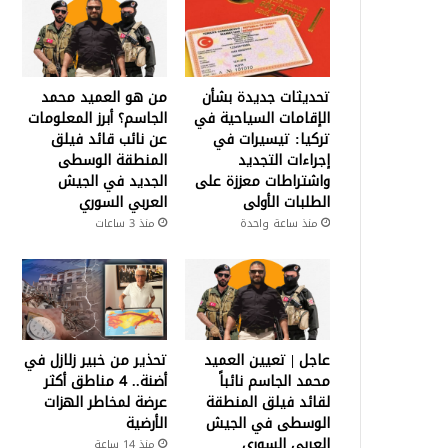
تحديثات جديدة بشأن
من هو العميد محمد
الإقامات السياحية في
الجاسم؟ أبرز المعلومات
تركيا: تيسيرات في
عن نائب قائد فيلق
إجراءات التجديد
المنطقة الوسطى
واشتراطات معززة على
الجديد في الجيش
الطلبات الأولى
العربي السوري
منذ ساعة واحدة
منذ 3 ساعات
عاجل | تعيين العميد
تحذير من خبير زلازل في
محمد الجاسم نائباً
أضنة.. 4 مناطق أكثر
لقائد فيلق المنطقة
عرضة لمخاطر الهزات
الوسطى في الجيش
الأرضية
العربي السوري
منذ 14 ساعة